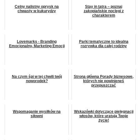
Celny nalistny oprysk na
Stay in tatra – poznaj
chwasty w kukurydzy
zakopiańskie noclegi z
charakterem
Lovemarks - Branding
Parki tematyczne to idealna
Emocjonalny, Marketing Emocji
rozrywka dla całej rodziny
Na czym śpi w tej chwili twój
Strona główna Porady biznesowe,
noworodek?
których nie powinieneś
przepuszczać
Wspomaganie wysiłków na
Wskazówki dotyczące pielęgnacji
siłowni
włosów, które uratują Twoje
życie!