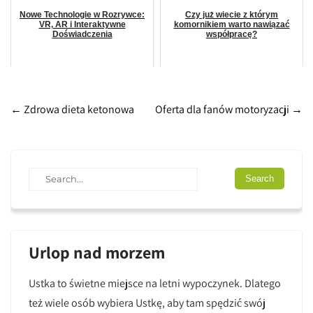
Nowe Technologie w Rozrywce:
Czy już wiecie z którym
VR, AR i Interaktywne
komornikiem warto nawiązać
Doświadczenia
współpracę?
Post
←
Zdrowa dieta ketonowa
Oferta dla fanów motoryzacji
→
navigation
Urlop nad morzem
Ustka to świetne miejsce na letni wypoczynek. Dlatego
też wiele osób wybiera Ustkę, aby tam spędzić swój