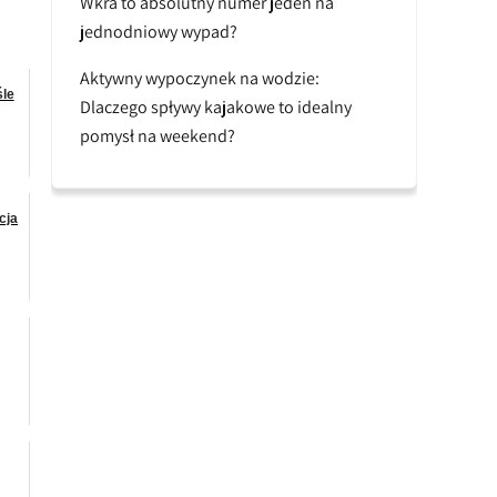
Wkra to absolutny numer jeden na
jednodniowy wypad?
Aktywny wypoczynek na wodzie:
śle
Dlaczego spływy kajakowe to idealny
pomysł na weekend?
cja