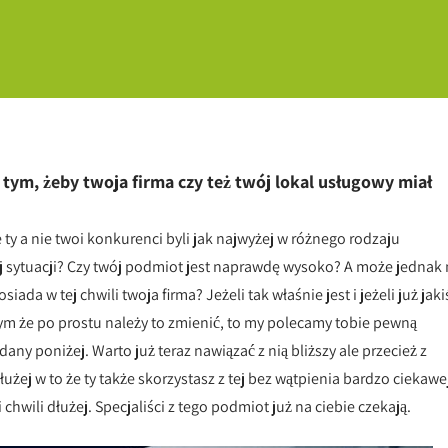
 tym, żeby twoja firma czy też twój lokal usługowy miał
 ty a nie twoi konkurenci byli jak najwyżej w różnego rodzaju
j sytuacji? Czy twój podmiot jest naprawdę wysoko? A może jednak 
a w tej chwili twoja firma? Jeżeli tak właśnie jest i jeżeli już jaki
ym że po prostu należy to zmienić, to my polecamy tobie pewną
any poniżej. Warto już teraz nawiązać z nią bliższy ale przecież z
żej w to że ty także skorzystasz z tej bez wątpienia bardzo ciekawej
hwili dłużej. Specjaliści z tego podmiot już na ciebie czekają.