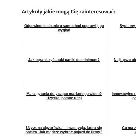
Artykuły jakie mogą Cię zainteresować:
Odpowiednie dbanie o samochód poprawi jego
Systemy 
wygląd
Jak ograniczyć ataki paniki do minimum?
Najlepsze o
Masz pytania dotyczące marketingu wideo?
Innowacyjne r
Uzyskaj pomoc tutaj
p
Używana ciężarówka – inwestycja, która się
Co ma z
opłaca. Jak mądrze wybrać pojazd do firmy?