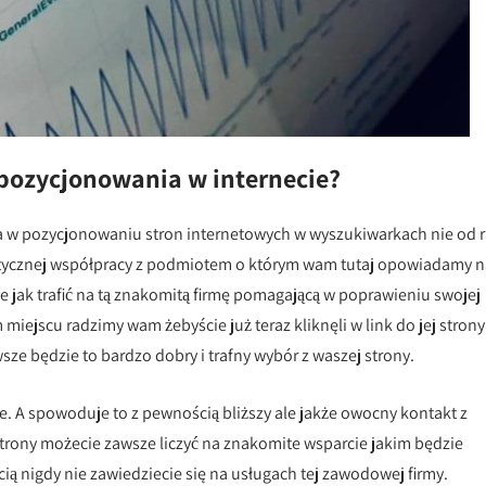
pozycjonowania w internecie?
ja w pozycjonowaniu stron internetowych w wyszukiwarkach nie od 
atycznej współpracy z podmiotem o którym wam tutaj opowiadamy n
ie jak trafić na tą znakomitą firmę pomagającą w poprawieniu swojej
miejscu radzimy wam żebyście już teraz kliknęli w link do jej strony
e będzie to bardzo dobry i trafny wybór z waszej strony.
. A spowoduje to z pewnością bliższy ale jakże owocny kontakt z
rony możecie zawsze liczyć na znakomite wsparcie jakim będzie
ią nigdy nie zawiedziecie się na usługach tej zawodowej firmy.