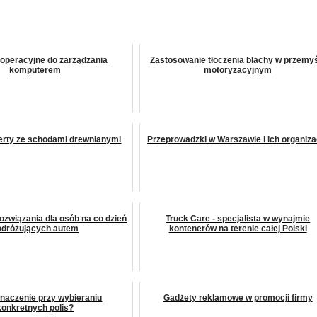
operacyjne do zarządzania
Zastosowanie tłoczenia blachy w przemy
komputerem
motoryzacyjnym
ferty ze schodami drewnianymi
Przeprowadzki w Warszawie i ich organiza
ozwiązania dla osób na co dzień
Truck Care - specjalista w wynajmie
odróżujących autem
kontenerów na terenie całej Polski
naczenie przy wybieraniu
Gadżety reklamowe w promocji firmy
konkretnych polis?