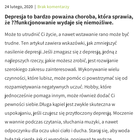
24 lutego, 2020
|
Brak komentarzy
Depresja to bardzo poważna choroba, która sprawia,
że ??funkcjonowanie wydaje się niemożliwe.
Może to utrudnić Ci życie, a nawet wstawanie rano może być
trudne. Ten artykuł zawiera wskazówki, jak zmniejszyć
nasilenie depresji.Jeśli zmagasz się z depresją, jedną z
najlepszych rzeczy, jakie możesz zrobić, jest rozwijanie
szerokiego zakresu zainteresowań. Wykonywanie wielu
czynności, które lubisz, może pomóc ci powstrzymać się od
rozpamiętywania negatywnych uczuć. Hobby, które
jednocześnie pomaga innym, może również dodać Ci
pewności siebie.Długa kąpiel jest zwykle skuteczna w
uspokajaniu, jeśli czujesz się przytłoczony depresją. Moczenie
w wannie podczas czytania, słuchania muzyki, a nawet
odpoczynku dla oczu ukoi ciało i ducha. Staraj się, aby woda
była tak ciepła, jak ci wygodnie, ponieważ te wyższe