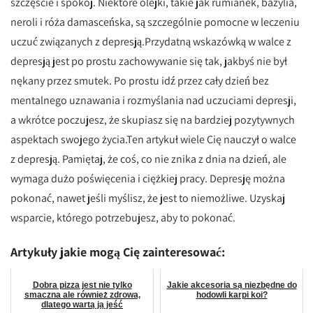
szczęście i spokój. Niektóre olejki, takie jak rumianek, bazylia,
neroli i róża damasceńska, są szczególnie pomocne w leczeniu
uczuć związanych z depresją.Przydatną wskazówką w walce z
depresją jest po prostu zachowywanie się tak, jakbyś nie był
nękany przez smutek. Po prostu idź przez cały dzień bez
mentalnego uznawania i rozmyślania nad uczuciami depresji,
a wkrótce poczujesz, że skupiasz się na bardziej pozytywnych
aspektach swojego życia.Ten artykuł wiele Cię nauczył o walce
z depresją. Pamiętaj, że coś, co nie znika z dnia na dzień, ale
wymaga dużo poświęcenia i ciężkiej pracy. Depresję można
pokonać, nawet jeśli myślisz, że jest to niemożliwe. Uzyskaj
wsparcie, którego potrzebujesz, aby to pokonać.
Artykuły jakie mogą Cię zainteresować:
Dobra pizza jest nie tylko
Jakie akcesoria są niezbędne do
smaczna ale również zdrowa,
hodowli karpi koi?
dlatego wartą ją jeść