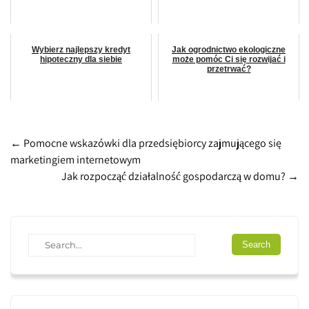
Wybierz najlepszy kredyt
Jak ogrodnictwo ekologiczne
hipoteczny dla siebie
może pomóc Ci się rozwijać i
przetrwać?
Post
←
Pomocne wskazówki dla przedsiębiorcy zajmującego się
marketingiem internetowym
navigation
Jak rozpocząć działalność gospodarczą w domu?
→