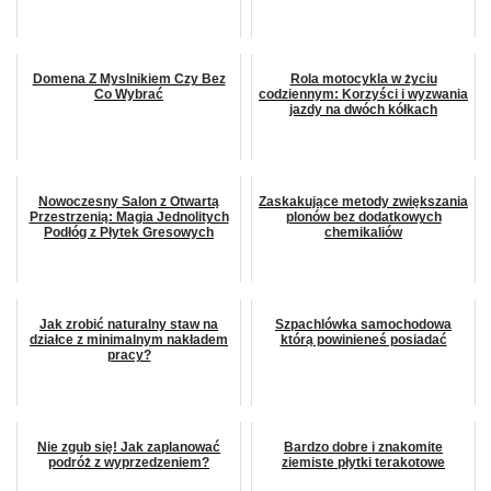
Domena Z Myslnikiem Czy Bez
Rola motocykla w życiu
Co Wybrać
codziennym: Korzyści i wyzwania
jazdy na dwóch kółkach
Nowoczesny Salon z Otwartą
Zaskakujące metody zwiększania
Przestrzenią: Magia Jednolitych
plonów bez dodatkowych
Podłóg z Płytek Gresowych
chemikaliów
Jak zrobić naturalny staw na
Szpachlówka samochodowa
działce z minimalnym nakładem
którą powinieneś posiadać
pracy?
Nie zgub się! Jak zaplanować
Bardzo dobre i znakomite
podróż z wyprzedzeniem?
ziemiste płytki terakotowe