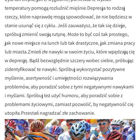
temperatury pomogą rozluźnić mięśnie.Depresja to rodzaj
rzeczy, które naprawdę mogą spowodować, że nie będziesz w
stanie usunąć się z cyklu. Jeśli zauważysz, że tak się dzieje,
spróbuj zmienić swoją rutynę. Może to być coś tak prostego,
jak nowe miejsce na lunch lub tak drastyczne, jak zmiana pracy
lub miasta.Zmień złe nawyki w swoim życiu, które wpędzają cię
w depresję. Bądź bezwzględnie szczery wobec siebie, próbując
zidentyfikować te nawyki. Spróbuj wykorzystać pozytywne
myślenie, asertywność i umiejętności rozwiązywania
problemów, aby poradzić sobie z tymi negatywnymi nawykami
i myślami. Spróbuj też użyć humoru, aby poradzić sobie z
problemami życiowymi, zamiast pozwolić, by negatywność cię
utopiła.Przestań nagradzać złe zachowanie.