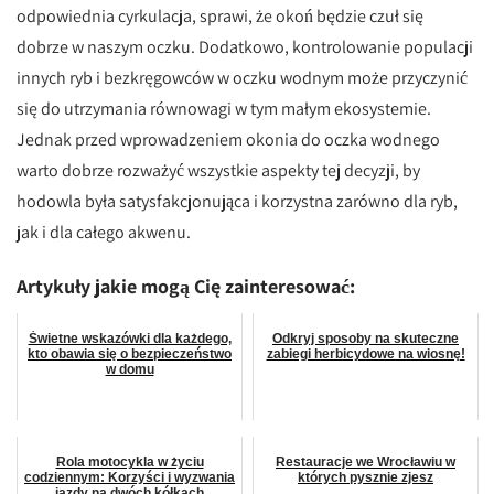
odpowiednia cyrkulacja, sprawi, że okoń będzie czuł się
dobrze w naszym oczku. Dodatkowo, kontrolowanie populacji
innych ryb i bezkręgowców w oczku wodnym może przyczynić
się do utrzymania równowagi w tym małym ekosystemie.
Jednak przed wprowadzeniem okonia do oczka wodnego
warto dobrze rozważyć wszystkie aspekty tej decyzji, by
hodowla była satysfakcjonująca i korzystna zarówno dla ryb,
jak i dla całego akwenu.
Artykuły jakie mogą Cię zainteresować:
Świetne wskazówki dla każdego,
Odkryj sposoby na skuteczne
kto obawia się o bezpieczeństwo
zabiegi herbicydowe na wiosnę!
w domu
Rola motocykla w życiu
Restauracje we Wrocławiu w
codziennym: Korzyści i wyzwania
których pysznie zjesz
jazdy na dwóch kółkach