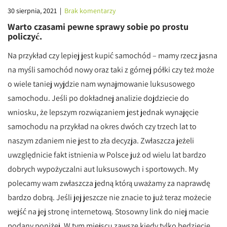
30 sierpnia, 2021
|
Brak komentarzy
Warto czasami pewne sprawy sobie po prostu
policzyć.
Na przykład czy lepiej jest kupić samochód – mamy rzecz jasna
na myśli samochód nowy oraz taki z górnej półki czy też może
o wiele taniej wyjdzie nam wynajmowanie luksusowego
samochodu. Jeśli po dokładnej analizie dojdziecie do
wniosku, że lepszym rozwiązaniem jest jednak wynajęcie
samochodu na przykład na okres dwóch czy trzech lat to
naszym zdaniem nie jest to zła decyzja. Zwłaszcza jeżeli
uwzględnicie fakt istnienia w Polsce już od wielu lat bardzo
dobrych wypożyczalni aut luksusowych i sportowych. My
polecamy wam zwłaszcza jedną którą uważamy za naprawdę
bardzo dobrą. Jeśli jej jeszcze nie znacie to już teraz możecie
wejść na jej stronę internetową. Stosowny link do niej macie
podany poniżej. W tym miejscu zawsze kiedy tylko będziecie