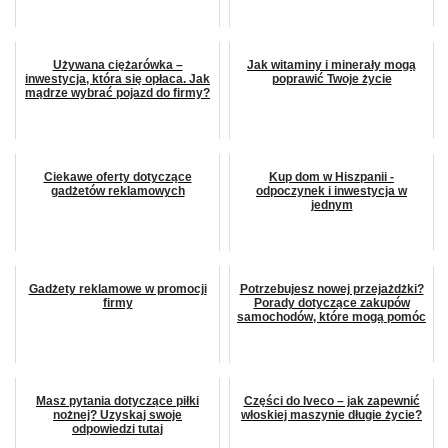
Używana ciężarówka –
Jak witaminy i minerały mogą
inwestycja, która się opłaca. Jak
poprawić Twoje życie
mądrze wybrać pojazd do firmy?
Ciekawe oferty dotyczące
Kup dom w Hiszpanii -
gadżetów reklamowych
odpoczynek i inwestycja w
jednym
Gadżety reklamowe w promocji
Potrzebujesz nowej przejażdżki?
firmy
Porady dotyczące zakupów
samochodów, które mogą pomóc
Masz pytania dotyczące piłki
Części do Iveco – jak zapewnić
nożnej? Uzyskaj swoje
włoskiej maszynie długie życie?
odpowiedzi tutaj