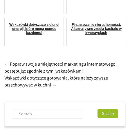
Wskazówki dotyczące zielonej
Finansowanie nieruchomości:
energii, które mogą pomóc
Alternatywne źródła kapitału w
każdemu!
inwestycjach
Post
←
Popraw swoje umiejętności marketingu internetowego,
postępując zgodnie z tymi wskazówkami
navigation
Wskazówki dotyczące gotowania, które należy zawsze
przechowywać w kuchni
→