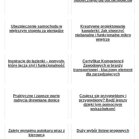
hipotecznego dla obcokrajowców
Ubezpieczenie samochodu w
Kreatywne projektowanie
większym stopniu za pieniądze
kawalerki: Jak stworzyć
niebanalne i funkcjonalne mikro
wnętrze
Inspiracje do łazienki – pomysły,
Certyfikat Kompetencji
które łączą styl i funkcjonalność
Zawodowych w branży
transportowej - kluczowy element
dla zarządzających
Praktyczne i zawsze warte
Czujesz się przygnębiony i
nabycia drewniane donice
przygnębiony? Bądź lepszy
dzięki tym pomocnym
wskazówkom!
Zalety wynajmu autokaru wraz z
Duży wybór listew progowych
kierowcą