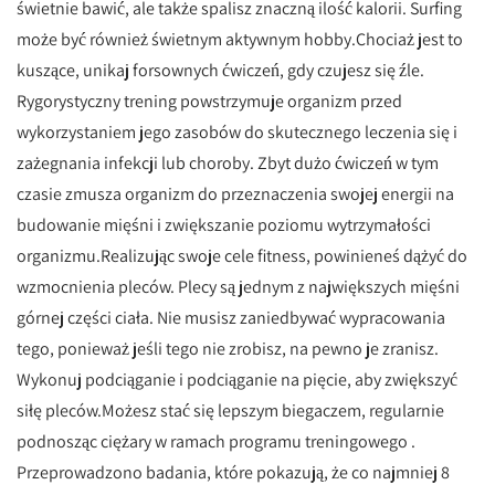
świetnie bawić, ale także spalisz znaczną ilość kalorii. Surfing
może być również świetnym aktywnym hobby.Chociaż jest to
kuszące, unikaj forsownych ćwiczeń, gdy czujesz się źle.
Rygorystyczny trening powstrzymuje organizm przed
wykorzystaniem jego zasobów do skutecznego leczenia się i
zażegnania infekcji lub choroby. Zbyt dużo ćwiczeń w tym
czasie zmusza organizm do przeznaczenia swojej energii na
budowanie mięśni i zwiększanie poziomu wytrzymałości
organizmu.Realizując swoje cele fitness, powinieneś dążyć do
wzmocnienia pleców. Plecy są jednym z największych mięśni
górnej części ciała. Nie musisz zaniedbywać wypracowania
tego, ponieważ jeśli tego nie zrobisz, na pewno je zranisz.
Wykonuj podciąganie i podciąganie na pięcie, aby zwiększyć
siłę pleców.Możesz stać się lepszym biegaczem, regularnie
podnosząc ciężary w ramach programu treningowego .
Przeprowadzono badania, które pokazują, że co najmniej 8