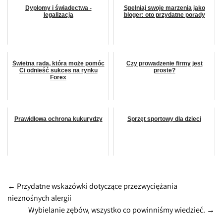
Dyplomy i świadectwa -
Spełniaj swoje marzenia jako
legalizacja
bloger: oto przydatne porady
Świetna rada, która może pomóc
Czy prowadzenie firmy jest
Ci odnieść sukces na rynku
proste?
Forex
Prawidłowa ochrona kukurydzy
Sprzęt sportowy dla dzieci
Post
←
Przydatne wskazówki dotyczące przezwyciężania
nieznośnych alergii
navigation
Wybielanie zębów, wszystko co powinniśmy wiedzieć.
→