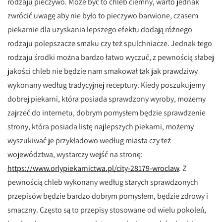
rodzaju pieczywo. Może być to chleb ciemny, warto jednak
zwrócić uwagę aby nie było to pieczywo barwione, czasem
piekarnie dla uzyskania lepszego efektu dodają różnego
rodzaju polepszacze smaku czy też spulchniacze. Jednak tego
rodzaju środki można bardzo łatwo wyczuć, z pewnością słabej
jakości chleb nie będzie nam smakował tak jak prawdziwy
wykonany według tradycyjnej receptury. Kiedy poszukujemy
dobrej piekarni, która posiada sprawdzony wyroby, możemy
zajrzeć do internetu, dobrym pomysłem będzie sprawdzenie
strony, która posiada listę najlepszych piekarni, możemy
wyszukiwać je przykładowo według miasta czy też
województwa, wystarczy wejść na stronę:
https://www.orlypiekarnictwa.pl/city-28179-wroclaw
. Z
pewnością chleb wykonany według starych sprawdzonych
przepisów będzie bardzo dobrym pomysłem, będzie zdrowy i
smaczny. Często są to przepisy stosowane od wielu pokoleń,