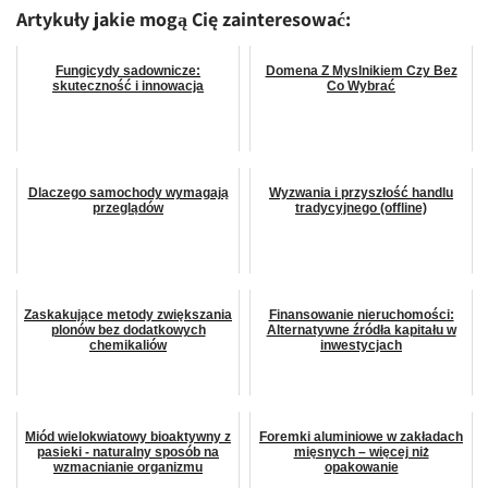
Artykuły jakie mogą Cię zainteresować:
Fungicydy sadownicze:
Domena Z Myslnikiem Czy Bez
skuteczność i innowacja
Co Wybrać
Dlaczego samochody wymagają
Wyzwania i przyszłość handlu
przeglądów
tradycyjnego (offline)
Zaskakujące metody zwiększania
Finansowanie nieruchomości:
plonów bez dodatkowych
Alternatywne źródła kapitału w
chemikaliów
inwestycjach
Miód wielokwiatowy bioaktywny z
Foremki aluminiowe w zakładach
pasieki - naturalny sposób na
mięsnych – więcej niż
wzmacnianie organizmu
opakowanie