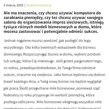
5 marca, 2019
|
Brak komentarzy
Nie ma znaczenia, czy chcesz używać komputera do
zarabiania pieniędzy, czy też chcesz używać swojego
salonu do organizowania imprez sieciowych, istnieją
tysiące różnych modeli biznesowych w domu, które
możesz zastosować i potencjalnie odnieść sukces.
Jednak najpierw musisz wiedzieć, jak podejść do tego
wszystkiego. Oto kilka świetnych wskazówek dla biznesu
domowego.Rozpoczynając biznes w domu, wybierz produkt
lub usługę, która Cię interesuje. Jeśli jesteś pasjonatem tego,
co robisz, prawdopodobieństwo, że Twoja firma odniesie
sukces, znacznie się zwiększa. Jako bonus będziesz się dobrze
bawić każdego dnia, a Twój nowy biznes nie będzie wyglądał
jak praca.Śledź przejechane mile biznesowe, ponieważ rząd
federalny co roku przypisuje im wartość pieniężną, która
podlega odliczeniu. Mile biznesowe obejmują wszystkie mile
przejechane w celu prowadzenia działalności. Najlepiej mieć