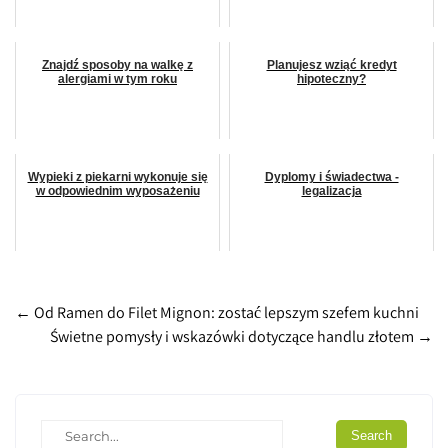
Znajdź sposoby na walkę z
Planujesz wziąć kredyt
alergiami w tym roku
hipoteczny?
Wypieki z piekarni wykonuje się
Dyplomy i świadectwa -
w odpowiednim wyposażeniu
legalizacja
Post
←
Od Ramen do Filet Mignon: zostać lepszym szefem kuchni
Świetne pomysły i wskazówki dotyczące handlu złotem
→
navigation