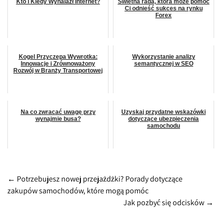
Kto I Kiedy Wynalazł Internet?
Świetna rada, która może pomóc
Ci odnieść sukces na rynku
Forex
Kogel Przyczepa Wywrotka:
Wykorzystanie analizy
Innowacje i Zrównoważony
semantycznej w SEO
Rozwój w Branży Transportowej
Na co zwracać uwagę przy
Uzyskaj przydatne wskazówki
wynajmie busa?
dotyczące ubezpieczenia
samochodu
Post
←
Potrzebujesz nowej przejażdżki? Porady dotyczące
zakupów samochodów, które mogą pomóc
navigation
Jak pozbyć się odcisków
→