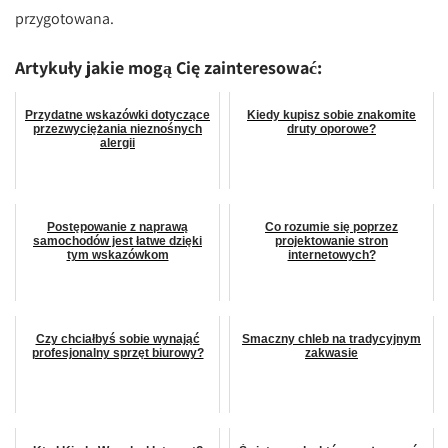
przygotowana.
Artykuły jakie mogą Cię zainteresować:
Przydatne wskazówki dotyczące
Kiedy kupisz sobie znakomite
przezwyciężania nieznośnych
druty oporowe?
alergii
Postępowanie z naprawą
Co rozumie się poprzez
samochodów jest łatwe dzięki
projektowanie stron
tym wskazówkom
internetowych?
Czy chciałbyś sobie wynająć
Smaczny chleb na tradycyjnym
profesjonalny sprzęt biurowy?
zakwasie