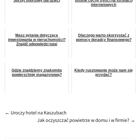
Sprzęt sportowy dla dzieci
Istotne cechy treści na stronach
internetowych
Masz pytania dotyczące
Dlaczego warto skorzystać z
inwestowania w nieruchomości?
pomocy doradcy finansowego?
Znajdź odpowiedzi tutaj
Gdzie znajdziemy znakomitą
Kiedy rusztowanie może nam się
powierzchnię magazynową?
przydać?
Post
←
Uroczy hotel na Kaszubach
Jak oczyszczać powietrze w domu i w firmie?
→
navigation