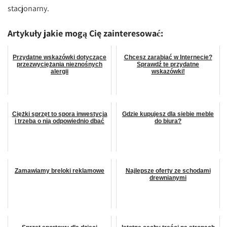
stacjonarny.
Artykuły jakie mogą Cię zainteresować:
Przydatne wskazówki dotyczące
Chcesz zarabiać w Internecie?
przezwyciężania nieznośnych
Sprawdź te przydatne
alergii
wskazówki!
Ciężki sprzęt to spora inwestycja
Gdzie kupujesz dla siebie meble
i trzeba o nią odpowiednio dbać
do biura?
Zamawiamy breloki reklamowe
Najlepsze oferty ze schodami
drewnianymi