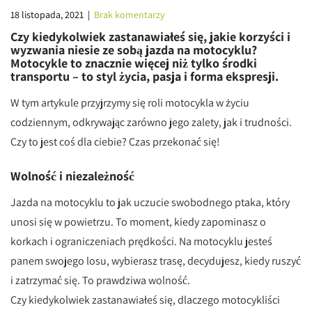
18 listopada, 2021
|
Brak komentarzy
Czy kiedykolwiek zastanawiałeś się, jakie korzyści i
wyzwania niesie ze sobą jazda na motocyklu?
Motocykle to znacznie więcej niż tylko środki
transportu – to styl życia, pasja i forma ekspresji.
W tym artykule przyjrzymy się roli motocykla w życiu
codziennym, odkrywając zarówno jego zalety, jak i trudności.
Czy to jest coś dla ciebie? Czas przekonać się!
Wolność i niezależność
Jazda na motocyklu to jak uczucie swobodnego ptaka, który
unosi się w powietrzu. To moment, kiedy zapominasz o
korkach i ograniczeniach prędkości. Na motocyklu jesteś
panem swojego losu, wybierasz trasę, decydujesz, kiedy ruszyć
i zatrzymać się. To prawdziwa wolność.
Czy kiedykolwiek zastanawiałeś się, dlaczego motocykliści