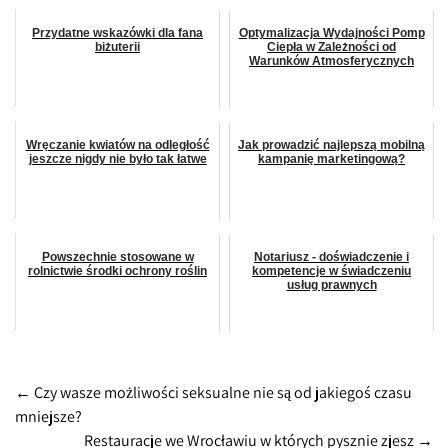
Przydatne wskazówki dla fana
Optymalizacja Wydajności Pomp
biżuterii
Ciepła w Zależności od
Warunków Atmosferycznych
Wręczanie kwiatów na odległość
Jak prowadzić najlepszą mobilną
jeszcze nigdy nie było tak łatwe
kampanię marketingową?
Powszechnie stosowane w
Notariusz - doświadczenie i
rolnictwie środki ochrony roślin
kompetencje w świadczeniu
usług prawnych
Post
←
Czy wasze możliwości seksualne nie są od jakiegoś czasu
mniejsze?
navigation
Restauracje we Wrocławiu w których pysznie zjesz
→