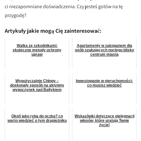
ci niezapomniane doświadczenia. Czy jesteś gotów na tę
przygodę?
Artykuły jakie mogą Cię zainteresować:
Walka ze szkodnikami:
Apartamenty w zakopanem dla
skuteczne metody ochrony
osób szukających noclegu blisko
upraw
centrum miasta
Wypożyczalnie Chłopy –
Inwestowanie w nieruchomości:
doskonały sposób na aktywny
co musisz wiedzieć
wypoczynek nad Bałtykiem
Okoń jako ryba do oczka? co
Wskazówki dotyczące pielęgnacji
warto wiedzieć o tym drapieżniku
włosów, które uratują Twoje
życie!