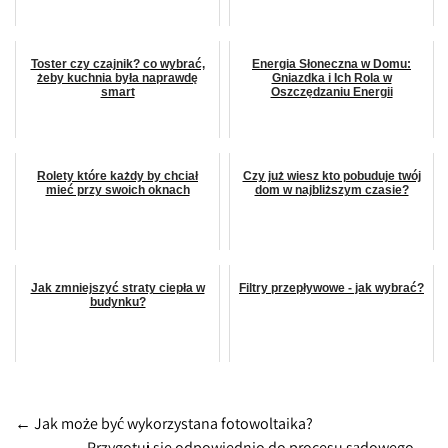
Toster czy czajnik? co wybrać,
Energia Słoneczna w Domu:
żeby kuchnia była naprawdę
Gniazdka i Ich Rola w
smart
Oszczędzaniu Energii
Rolety które każdy by chciał
Czy już wiesz kto pobuduje twój
mieć przy swoich oknach
dom w najbliższym czasie?
Jak zmniejszyć straty ciepła w
Filtry przepływowe - jak wybrać?
budynku?
Post
←
Jak może być wykorzystana fotowoltaika?
Przygotuj się odpowiednio do procesu sądowego
→